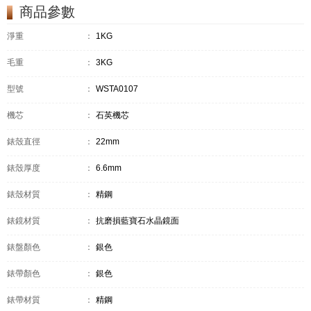
商品參數
淨重
：
1KG
毛重
：
3KG
型號
：
WSTA0107
機芯
：
石英機芯
錶殼直徑
：
22mm
錶殼厚度
：
6.6mm
錶殼材質
：
精鋼
錶鏡材質
：
抗磨損藍寶石水晶鏡面
錶盤顏色
：
銀色
錶帶顏色
：
銀色
錶帶材質
：
精鋼