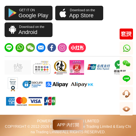
GET IT ON
Download on the
Google Play
App Store
Download on the
Android
whatsapp
wechat
line
客服
足跡
POWERED BY VIP STATION LIMITED
APP 內打開
COPYRIGHT © 2012-2026 Excellent World Wide Trading Limited & Easy Chi
na Trading Limited ALL RIGHTS RESERVED.