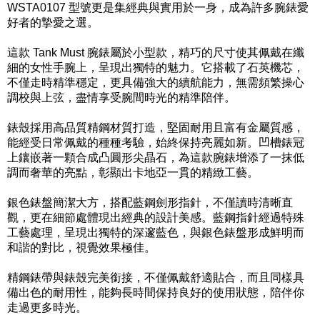
WSTA0107 型號更是集經典與實用於一身，成為許多腕錶愛
好者的摯愛之選。
這款 Tank Must 腕錶屬於小型款，精巧的尺寸使其佩戴在纖
細的女性手腕上，呈現出獨特的魅力。它搭載了石英機芯，
不僅走時精準穩定，更具備強大的續航能力，無需頻繁操心
調校與上弦，盡情享受腕間時光的精準陪伴。
錶殼採用高品質精鋼材質打造，堅固耐用且富有金屬質感，
能經受日常佩戴的種種考驗，始終保持亮麗如新。凹槽錶冠
上鑲嵌著一顆合成凸圓形尖晶石，為這款腕錶增添了一抹低
調而奢華的亮點，彰顯出卡地亞一貫的精緻工藝。
銀色錶盤簡潔大方，搭配藍鋼劍形指針，不僅讀時清晰直
觀，更在細節處體現出經典的設計美感。藍鋼指針經過特殊
工藝處理，呈現出獨特的深邃藍色，與銀色錶盤形成鮮明而
和諧的對比，視覺效果極佳。
精鋼錶帶與錶殼完美銜接，不僅佩戴舒適貼合，而且同樣具
備出色的耐用性，能夠長時間保持良好的使用狀態，陪伴你
走過更多時光。