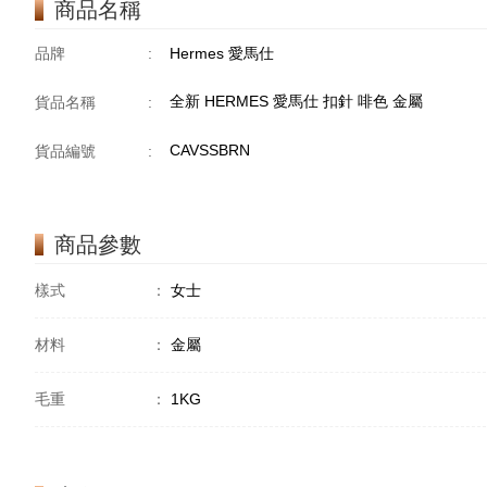
商品名稱
品牌
:
Hermes 愛馬仕
全新 HERMES 愛馬仕 扣針 啡色 金屬
貨品名稱
:
CAVSSBRN
貨品編號
:
商品參數
樣式
：
女士
材料
：
金屬
毛重
：
1KG