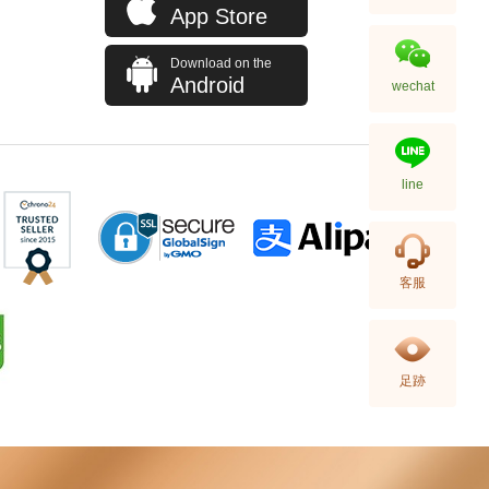
App Store
Download on the
Android
wechat
line
全新 HERMES 愛馬仕 沐浴乳霜
客服
TWILLY D'HERMES 200ML
BODY SHOWER CREAM 白色
680.00
足跡