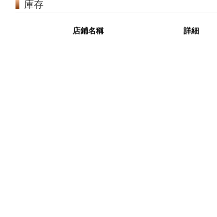
庫存
店鋪名稱
詳細