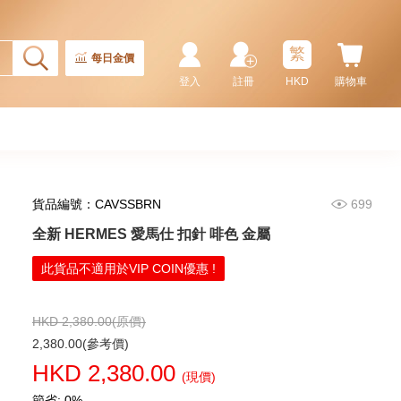
680.00
繁
每日金價
登入
註冊
HKD
購物車
貨品編號：CAVSSBRN
699
全新 HERMES 愛馬仕 扣針 啡色 金屬
全新 HERMES 愛馬仕 沐浴乳霜
此貨品不適用於VIP COIN優惠 !
TWILLY D'HERMES 200ML
BODY SHOWER CREAM 白色
680.00
HKD 2,380.00(原價)
2,380.00(參考價)
HKD 2,380.00
(現價)
節省: 0%