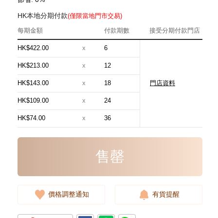
HK本地分期付款
(僅限當地門市交易)
每期金額
付款期數
接受分期付款門店
HK$422.00
x
6
HK$213.00
x
12
HK$143.00
x
18
門店資料
全新 HERMES 潤膚露 UN
JARDIN SUR LE TOIT 200ML
HK$109.00
x
24
BODY LOTION 白色
780.00
HK$74.00
x
36
售罄
價格調整通知
有貨提醒