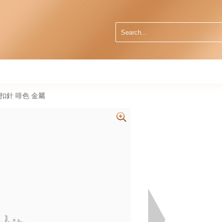
 扣針 啡色 金屬