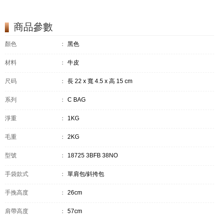
商品參數
顏色
：
黑色
材料
：
牛皮
尺码
：
長 22 x 寬 4.5 x 高 15 cm
系列
：
C BAG
淨重
：
1KG
毛重
：
2KG
型號
：
18725 3BFB 38NO
手袋款式
：
單肩包/斜挎包
手挽高度
：
26cm
肩帶高度
：
57cm