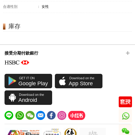
合適性別
：
女性
庫存
接受分期付款銀行
GET IT ON
Download on the
Google Play
App Store
Download on the
Android
whatsapp