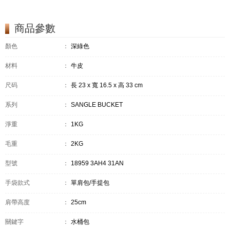
商品參數
顏色
：
深綠色
材料
：
牛皮
尺码
：
長 23 x 寬 16.5 x 高 33 cm
系列
：
SANGLE BUCKET
淨重
：
1KG
毛重
：
2KG
型號
：
18959 3AH4 31AN
手袋款式
：
單肩包/手提包
肩帶高度
：
25cm
關鍵字
：
水桶包