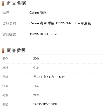
商品名稱
品牌
:
Celine 賽琳
Celine 賽琳 手袋 19395 3dvt 38si 單肩包
貨品名稱
:
19395 3DVT 38SI
貨品編號
:
商品參數
顏色
：
黑色
材料
：
牛皮
尺码
：
長 23 x 寬 6 x 高 13.5 cm
淨重
：
1KG
毛重
：
2KG
型號
：
19395 3DVT 38SI