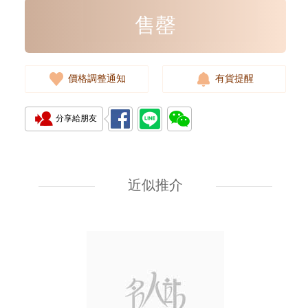
售罄
價格調整通知
有貨提醒
分享給朋友
Rolex 勞力士 遊艇名仕型 Yacht
Master 268622-0002 18kt白金/
鋼 遊艇 灰面
近似推介
107,000.00