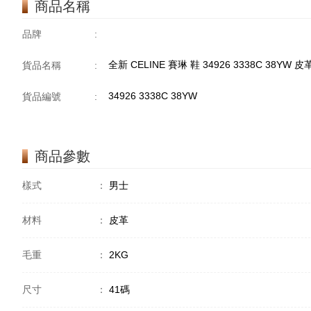
商品名稱
品牌
:
全新 CELINE 賽琳 鞋 34926 3338C 38YW 皮
貨品名稱
:
34926 3338C 38YW
貨品編號
:
商品參數
樣式
：
男士
材料
：
皮革
毛重
：
2KG
尺寸
：
41碼