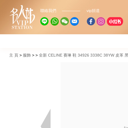
聯絡我們
vip頻道
主 頁
服飾
全新 CELINE 賽琳 鞋 34926 3338C 38YW 皮革 