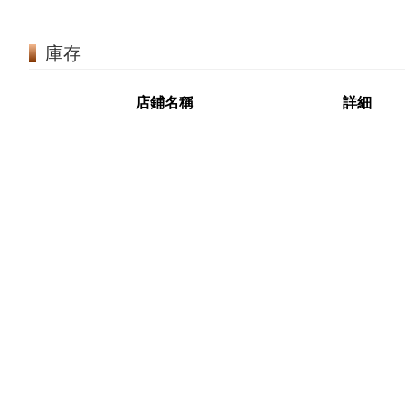
庫存
店鋪名稱
詳細