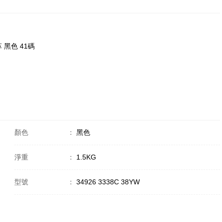
革 黑色 41碼
顏色
：
黑色
淨重
：
1.5KG
型號
：
34926 3338C 38YW