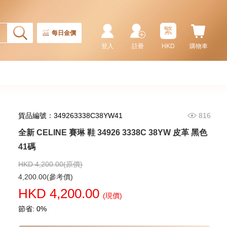
Rolex 勞力士 格林尼治型 Ii Gmt-
Master Ii 126710blnr-0002 精鋼
國米圈 藍針
繁
155,000.00
每日金價
登入
註冊
HKD
購物車
貨品編號：349263338C38YW41
816
全新 CELINE 賽琳 鞋 34926 3338C 38YW 皮革 黑色
41碼
HKD 4,200.00(原價)
Rolex 勞力士 潛航者型
4,200.00(參考價)
Submariner 124060-0001 精鋼
HKD 4,200.00
無日曆 黑水鬼
(現價)
102,000.00
節省: 0%