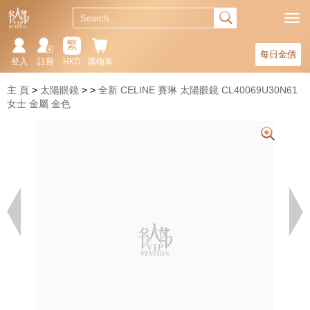
繁
每日金價
登入
註冊
HKD
購物車
主 頁
太陽眼鏡
全新 CELINE 賽琳 太陽眼鏡 CL40069U30N61
女士 金屬 金色