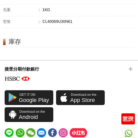
毛重
：
1KG
型號
：
CL40069U30N61
庫存
接受分期付款銀行
GET IT ON
Download on the
Google Play
App Store
Download on the
Android