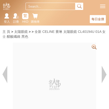
繁
每日金價
登入
註冊
HKD
購物車
主 頁
太陽眼鏡
全新 CELINE 賽琳 太陽眼鏡 CL40194U 01A 女
士 醋酸纖維 黑色