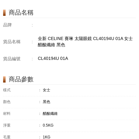
商品名稱
品牌
:
全新 CELINE 賽琳 太陽眼鏡 CL40194U 01A 女士
貨品名稱
:
醋酸纖維 黑色
CL40194U 01A
貨品編號
:
商品參數
樣式
：
女士
顏色
：
黑色
材料
：
醋酸纖維
淨重
：
0.5KG
毛重
：
1KG