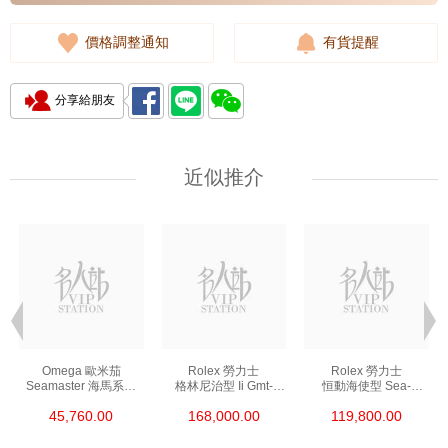
價格調整通知
有貨提醒
分享給朋友
近似推介
Omega 歐米茄
Rolex 勞力士
Rolex 勞力士
Seamaster 海馬系列
格林尼治型 Ii Gmt-
恒動海使型 Sea-
210.30.42.20.01.002
Master Ii 126711chnr-
Dweller 126600-0002
45,760.00
168,000.00
119,800.00
精鋼 Nekton Edition
0002 18kt玫瑰金/鋼
精鋼 單紅
沙士圈