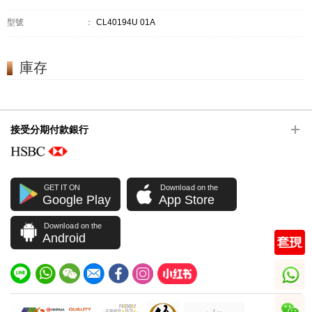
型號
：
CL40194U 01A
庫存
接受分期付款銀行
GET IT ON
Download on the
Google Play
App Store
Download on the
Android
whatsapp