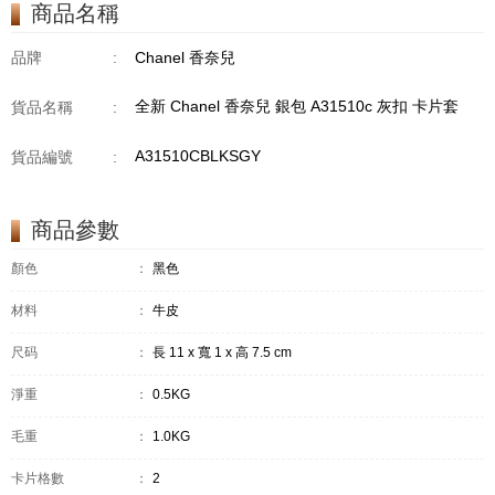
商品名稱
品牌
:
Chanel 香奈兒
全新 Chanel 香奈兒 銀包 A31510c 灰扣 卡片套
貨品名稱
:
A31510CBLKSGY
貨品編號
:
商品參數
顏色
：
黑色
材料
：
牛皮
尺码
：
長 11 x 寬 1 x 高 7.5 cm
淨重
：
0.5KG
毛重
：
1.0KG
卡片格數
：
2