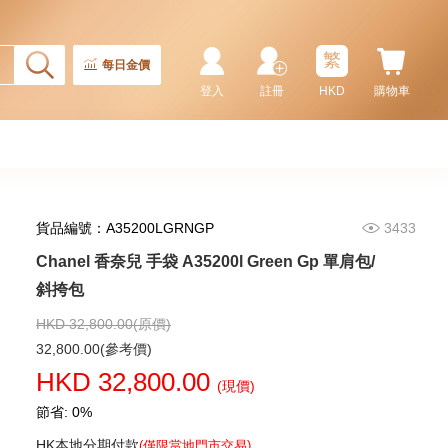
繁
每日金價
登入
註冊
HKD
購物車
貨品編號：A35200LGRNGP
3433
Chanel 香奈兒 手袋 A35200l Green Gp 單肩包/
Chanel 香奈兒 手袋 As5293
單肩包/手提包
斜挎包
58,800.00
HKD 32,800.00(原價)
32,800.00(參考價)
HKD 32,800.00
(現價)
節省: 0%
HK本地分期付款
(僅限當地門市交易)