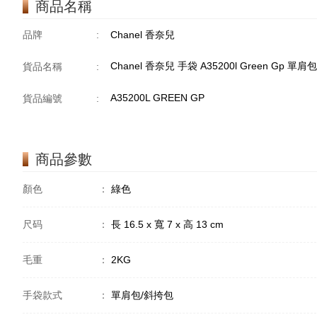
商品名稱
品牌
:
Chanel 香奈兒
Chanel 香奈兒 手袋 A35200l Green Gp 單
貨品名稱
:
A35200L GREEN GP
貨品編號
:
商品參數
顏色
：
綠色
尺码
：
長 16.5 x 寬 7 x 高 13 cm
毛重
：
2KG
手袋款式
：
單肩包/斜挎包