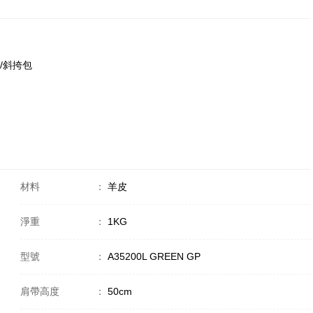
肩包/斜挎包
材料
：
羊皮
淨重
：
1KG
型號
：
A35200L GREEN GP
肩帶高度
：
50cm