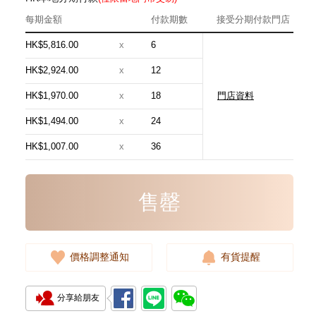
每期金額
付款期數
接受分期付款門店
HK$5,816.00
x
6
HK$2,924.00
x
12
HK$1,970.00
x
18
門店資料
Chanel 香奈兒 手袋 As5631
單肩包/手提包
HK$1,494.00
x
24
54,800.00
HK$1,007.00
x
36
售罄
價格調整通知
有貨提醒
分享給朋友