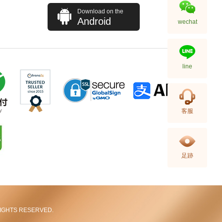
Download on the
Android
wechat
line
Chanel 香奈兒 手袋 As5293
客服
單肩包/手提包
58,800.00
足跡
L RIGHTS RESERVED.