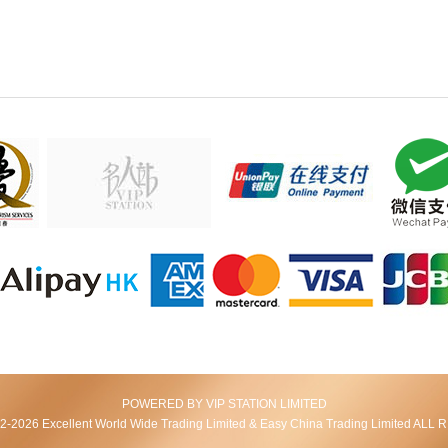
POWERED BY VIP STATION LIMITED
2026 Excellent World Wide Trading Limited & Easy China Trading Limited AL