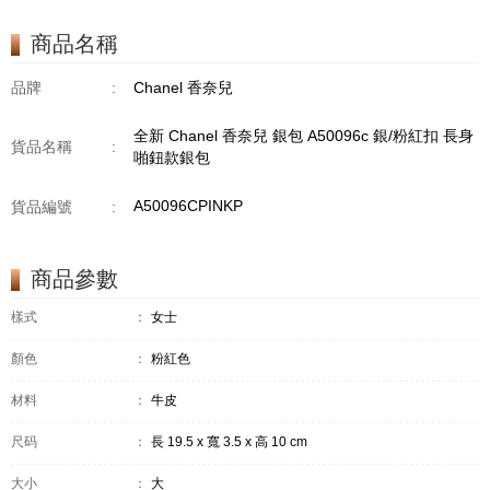
商品名稱
品牌
:
Chanel 香奈兒
全新 Chanel 香奈兒 銀包 A50096c 銀/粉紅扣 長身
貨品名稱
:
啪鈕款銀包
A50096CPINKP
貨品編號
:
商品參數
樣式
：
女士
顏色
：
粉紅色
材料
：
牛皮
尺码
：
長 19.5 x 寬 3.5 x 高 10 cm
大小
：
大