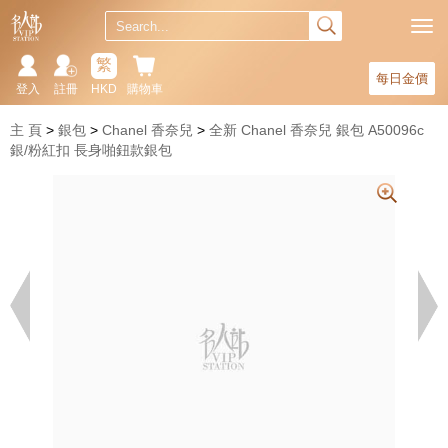
繁
每日金價
登入
註冊
HKD
購物車
主 頁
銀包
Chanel 香奈兒
全新 Chanel 香奈兒 銀包 A50096c
銀/粉紅扣 長身啪鈕款銀包