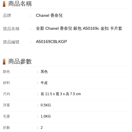
商品名稱
品牌
:
Chanel 香奈兒
全新 Chanel 香奈兒 銀包 A50169c 金扣 卡片套
貨品名稱
:
A50169CBLKGP
貨品編號
:
商品參數
顏色
：
黑色
材料
：
牛皮
尺码
：
長 11.5 x 寬 3 x 高 7.5 cm
淨重
：
0.5KG
毛重
：
1.0KG
折數
：
2