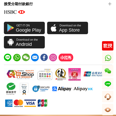
接受分期付款銀行
GET IT ON
Download on the
Google Play
App Store
Download on the
Android
whatsapp
wechat
line
客服