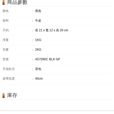
商品參數
顏色
：
黑色
材料
：
牛皮
尺码
：
長 21 x 寬 12 x 高 26 cm
淨重
：
1KG
毛重
：
2KG
型號
：
A57090C BLK GP
手袋款式
：
背包
肩帶高度
：
40cm
庫存