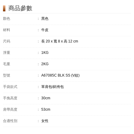
商品參數
顏色
：
黑色
材料
：
牛皮
尺码
：
長 20 x 寬 8 x 高 12 cm
淨重
：
1KG
毛重
：
2KG
型號
：
A67085C BLK SS (V紋)
手袋款式
：
單肩包/斜挎包
手挽高度
：
30cm
肩帶高度
：
53cm
合適性別
：
女性