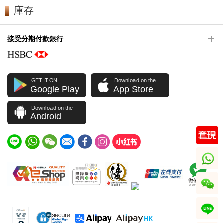
庫存
接受分期付款銀行
GET IT ON
Download on the
Google Play
App Store
Download on the
Android
whatsapp
wechat
line