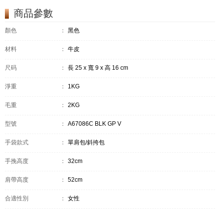
商品參數
顏色
：
黑色
材料
：
牛皮
尺码
：
長 25 x 寬 9 x 高 16 cm
淨重
：
1KG
毛重
：
2KG
型號
：
A67086C BLK GP V
手袋款式
：
單肩包/斜挎包
手挽高度
：
32cm
肩帶高度
：
52cm
合適性別
：
女性