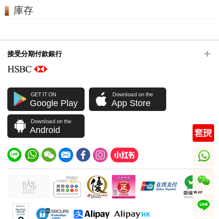
庫存
接受分期付款銀行
GET IT ON
Download on the
Google Play
App Store
Download on the
Android
whatsapp
wechat
line