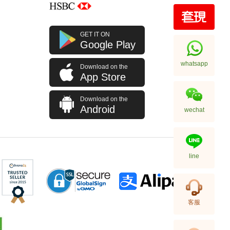
全新 Chanel 香奈兒 銀包 Ap3791
GET IT ON
金扣 短身啪鈕款銀包
Google Play
9,280.00
whatsapp
Download on the
App Store
Download on the
Android
wechat
line
全新 Chanel 香奈兒 銀包 Ap4472
客服
金扣 卡片套
5,980.00