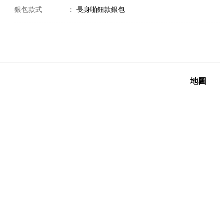
銀包款式
：
長身啪鈕款銀包
地圖