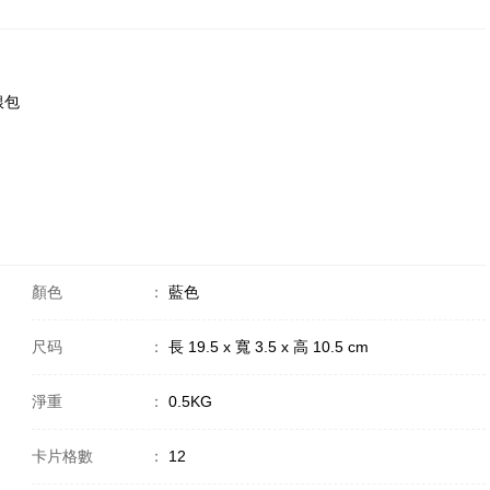
銀包
顏色
：
藍色
尺码
：
長 19.5 x 寬 3.5 x 高 10.5 cm
淨重
：
0.5KG
卡片格數
：
12