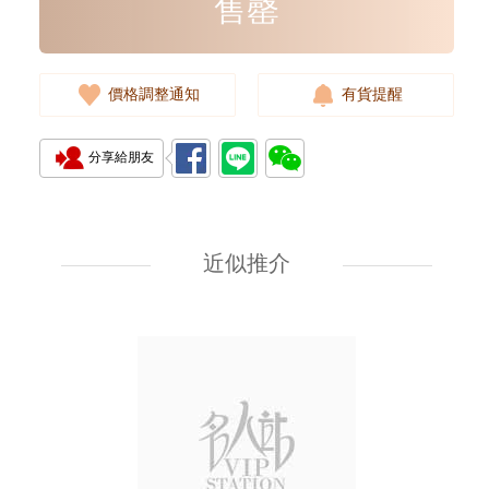
售罄
價格調整通知
有貨提醒
分享給朋友
全新 Chanel 香奈兒 銀包 Ap4893
金扣 短身拉鏈款銀包
近似推介
7,080.00