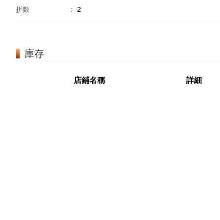
折數
：
2
庫存
店鋪名稱
詳細