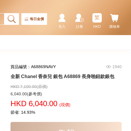
金扣 卡片套
5,980.00
繁
每日金價
登入
註冊
HKD
購物車
貨品編號：A68869NAVY
1940
全新 Chanel 香奈兒 銀包 A68869 長身啪鈕款銀包
HKD 7,100.00(原價)
全新 Chanel 香奈兒 銀包 Ap4020
6,040.00(參考價)
金扣 短身拉鏈款銀包
HKD 6,040.00
(現價)
6,280.00
節省: 14.93%