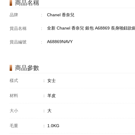
商品名稱
品牌
:
Chanel 香奈兒
全新 Chanel 香奈兒 銀包 A68869 長身啪鈕款
貨品名稱
:
A68869NAVY
貨品編號
:
商品參數
樣式
：
女士
材料
：
羊皮
大小
：
大
毛重
：
1.0KG