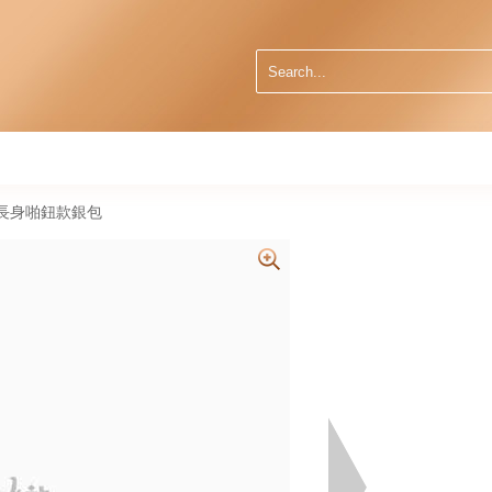
69 長身啪鈕款銀包