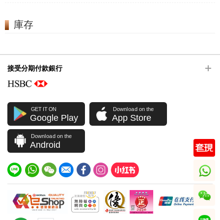
庫存
接受分期付款銀行
GET IT ON
Download on the
Google Play
App Store
Download on the
Android
whatsapp
wechat