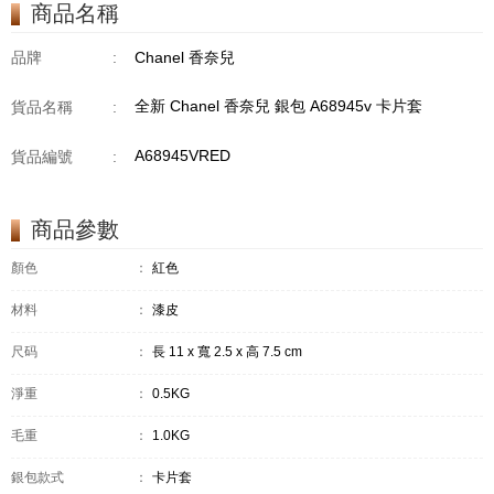
商品名稱
品牌
:
Chanel 香奈兒
全新 Chanel 香奈兒 銀包 A68945v 卡片套
貨品名稱
:
A68945VRED
貨品編號
:
商品參數
顏色
：
紅色
材料
：
漆皮
尺码
：
長 11 x 寬 2.5 x 高 7.5 cm
淨重
：
0.5KG
毛重
：
1.0KG
銀包款式
：
卡片套