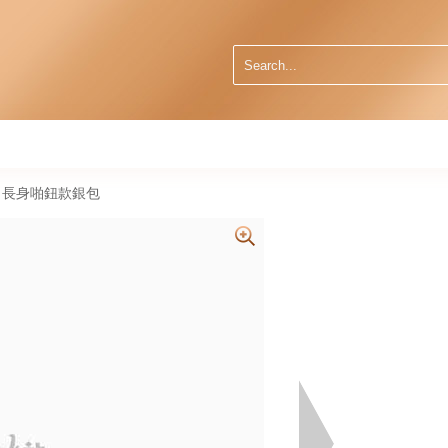
88v 長身啪鈕款銀包