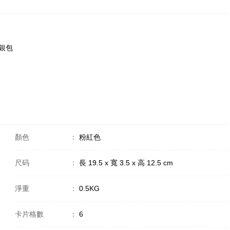
款銀包
顏色
：
粉紅色
尺码
：
長 19.5 x 寬 3.5 x 高 12.5 cm
淨重
：
0.5KG
卡片格數
：
6