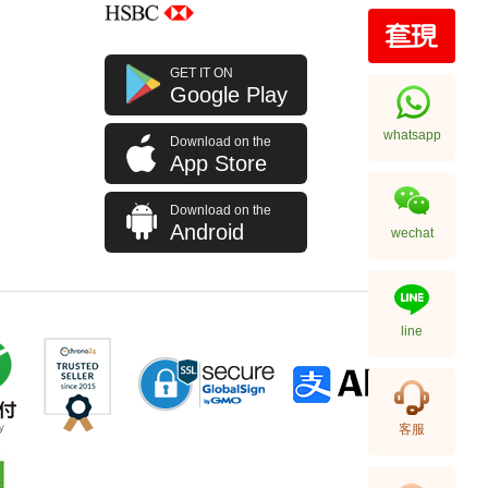
全新 Chanel 香奈兒 銀包 Ap3791
GET IT ON
金扣 短身啪鈕款銀包
Google Play
9,280.00
whatsapp
Download on the
App Store
Download on the
Android
wechat
line
全新 Chanel 香奈兒 銀包 Ap4472
客服
金扣 卡片套
5,980.00