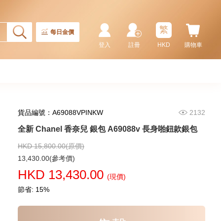
金扣 卡片套
5,980.00
繁
每日金價
登入
註冊
HKD
購物車
貨品編號：A69088VPINKW
2132
全新 Chanel 香奈兒 銀包 A69088v 長身啪鈕款銀包
HKD 15,800.00(原價)
全新 Chanel 香奈兒 銀包 Ap4020
13,430.00(參考價)
金扣 短身拉鏈款銀包
HKD 13,430.00
(現價)
6,280.00
節省: 15%