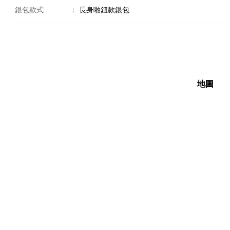
銀包款式
：
長身啪鈕款銀包
地圖