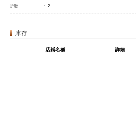
折數
：
2
庫存
店鋪名稱
詳細