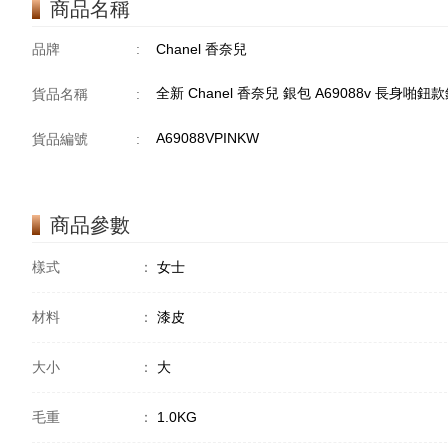
商品名稱
品牌
:
Chanel 香奈兒
全新 Chanel 香奈兒 銀包 A69088v 長身啪鈕
貨品名稱
:
A69088VPINKW
貨品編號
:
商品參數
樣式
：
女士
材料
：
漆皮
大小
：
大
毛重
：
1.0KG