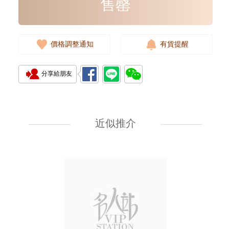
售罄
價格調整通知
有貨提醒
分享給朋友
全新 Chanel 香奈兒 銀包 Ap4893
金扣 短身拉鏈款銀包
近似推介
7,080.00