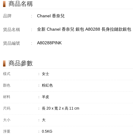
商品名稱
品牌
:
Chanel 香奈兒
全新 Chanel 香奈兒 銀包 A80288 長身拉鏈款銀包
貨品名稱
:
A80288PINK
貨品編號
:
商品參數
樣式
：
女士
顏色
：
粉紅色
材料
：
羊皮
尺码
：
長 20 x 寬 2 x 高 11 cm
大小
：
大
淨重
：
0.5KG