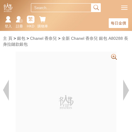
繁
每日金價
登入
註冊
HKD
購物車
主 頁
銀包
Chanel 香奈兒
全新 Chanel 香奈兒 銀包 A80288 長
身拉鏈款銀包