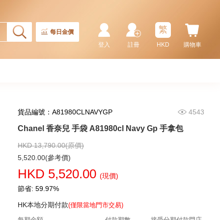
繁
每日金價
登入
註冊
HKD
購物車
貨品編號：A81980CLNAVYGP
4543
Chanel 香奈兒 手袋 Ap4936c Blk
Gp 單肩包/斜挎包
Chanel 香奈兒 手袋 A81980cl Navy Gp 手拿包
32,800.00
HKD 13,790.00(原價)
5,520.00(參考價)
HKD 5,520.00
(現價)
節省: 59.97%
HK本地分期付款
(僅限當地門市交易)
每期金額
付款期數
接受分期付款門店