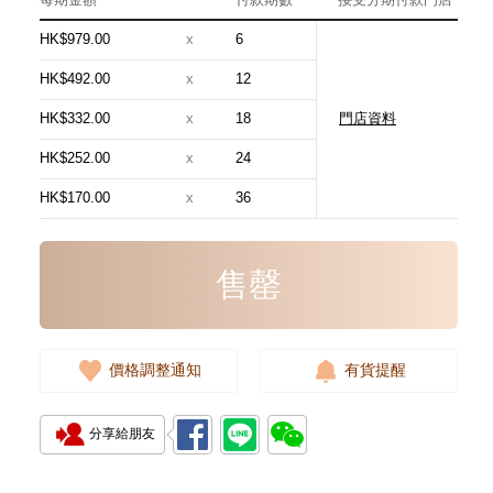
HK$979.00
x
6
HK$492.00
x
12
HK$332.00
x
18
門店資料
Chanel 香奈兒 手袋 As5293
單肩包/手提包
HK$252.00
x
24
58,800.00
HK$170.00
x
36
售罄
價格調整通知
有貨提醒
分享給朋友