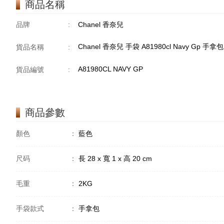
商品名稱
品牌
:
Chanel 香奈兒
Chanel 香奈兒 手袋 A81980cl Navy Gp 手拿包
貨品名稱
:
A81980CL NAVY GP
貨品編號
:
商品參數
顏色
：
藍色
尺码
：
長 28 x 寬 1 x 高 20 cm
毛重
：
2KG
手袋款式
：
手拿包