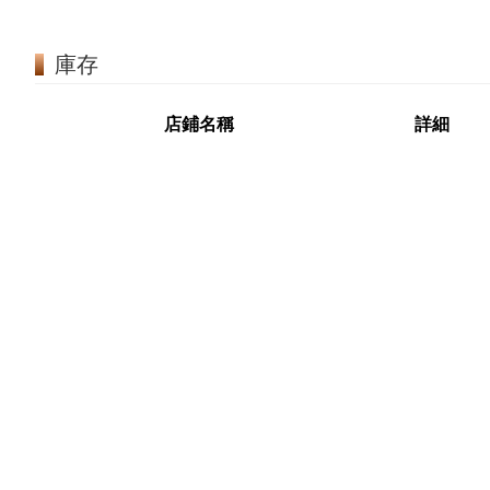
庫存
店鋪名稱
詳細