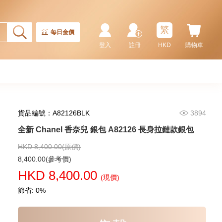
金扣 卡片套
5,980.00
繁
每日金價
登入
註冊
HKD
購物車
貨品編號：A82126BLK
3894
全新 Chanel 香奈兒 銀包 A82126 長身拉鏈款銀包
HKD 8,400.00(原價)
全新 Chanel 香奈兒 銀包 Ap4020
8,400.00(參考價)
金扣 短身拉鏈款銀包
HKD 8,400.00
(現價)
6,280.00
節省: 0%