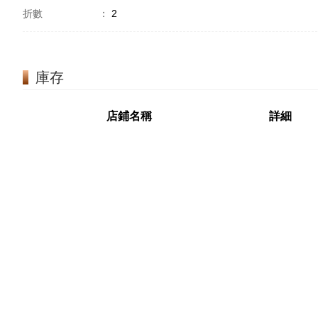
折數
：
2
庫存
店鋪名稱
詳細