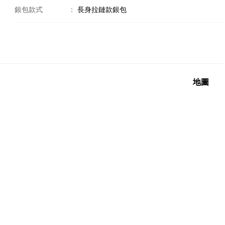
銀包款式
：
長身拉鏈款銀包
地圖