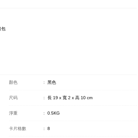
銀包
顏色
：
黑色
尺码
：
長 19 x 寬 2 x 高 10 cm
淨重
：
0.5KG
卡片格數
：
8