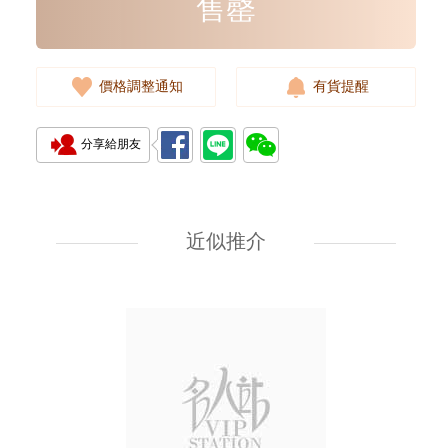
售罄
價格調整通知
有貨提醒
分享給朋友
全新 Chanel 香奈兒 銀包 Ap4893
金扣 短身拉鏈款銀包
近似推介
7,080.00