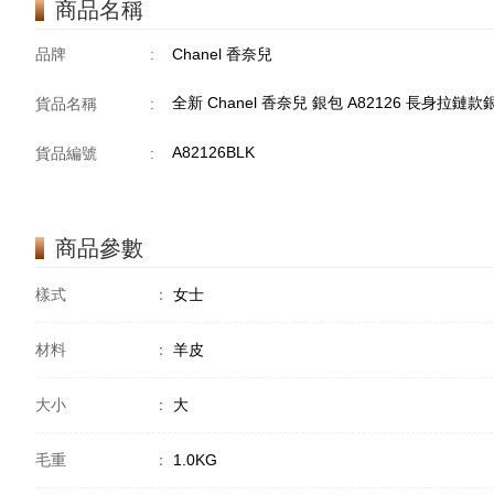
商品名稱
品牌
:
Chanel 香奈兒
全新 Chanel 香奈兒 銀包 A82126 長身拉鏈款
貨品名稱
:
A82126BLK
貨品編號
:
商品參數
樣式
：
女士
材料
：
羊皮
大小
：
大
毛重
：
1.0KG