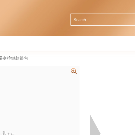
26 長身拉鏈款銀包