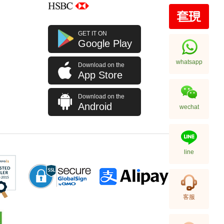
全新 Chanel 香奈兒 銀包 Ap3791
GET IT ON
金扣 短身啪鈕款銀包
Google Play
9,280.00
whatsapp
Download on the
App Store
Download on the
Android
wechat
line
全新 Chanel 香奈兒 銀包 Ap4472
客服
金扣 卡片套
5,980.00