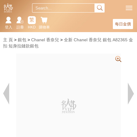
繁
每日金價
登入
註冊
HKD
購物車
主 頁
銀包
Chanel 香奈兒
全新 Chanel 香奈兒 銀包 A82365 金
扣 短身拉鏈款銀包