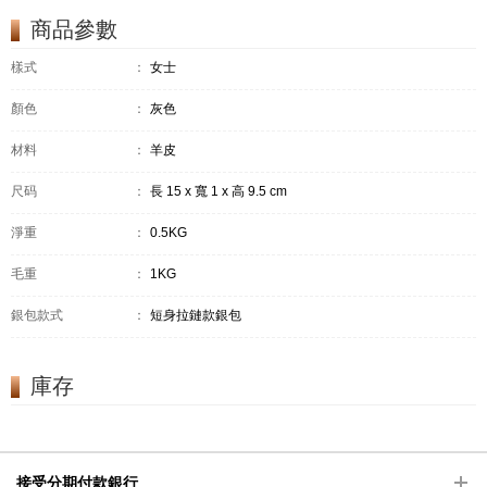
商品參數
樣式
：
女士
顏色
：
灰色
材料
：
羊皮
尺码
：
長 15 x 寬 1 x 高 9.5 cm
淨重
：
0.5KG
毛重
：
1KG
銀包款式
：
短身拉鏈款銀包
庫存
接受分期付款銀行