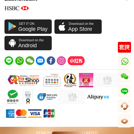
GET IT ON
Download on the
Google Play
App Store
Download on the
Android
whatsapp
wechat
line
客服
足跡
POWERED BY VIP STATION LIMITED