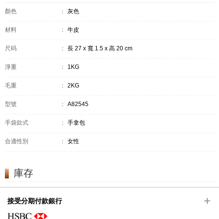
顏色
：
灰色
材料
：
牛皮
尺码
：
長 27 x 寬 1.5 x 高 20 cm
淨重
：
1KG
毛重
：
2KG
型號
：
A82545
手袋款式
：
手拿包
合適性別
：
女性
庫存
接受分期付款銀行