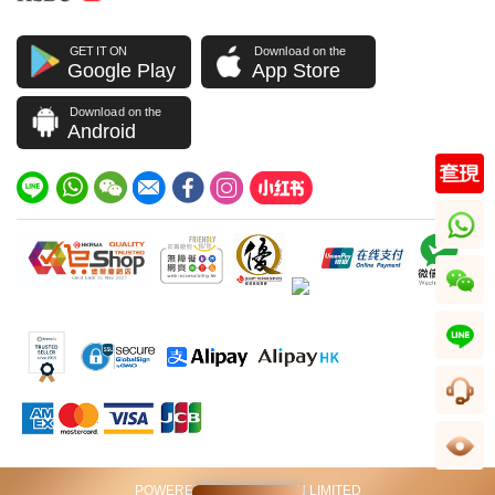
GET IT ON
Download on the
Google Play
App Store
Download on the
Android
whatsapp
wechat
line
客服
足跡
POWERED BY VIP STATION LIMITED