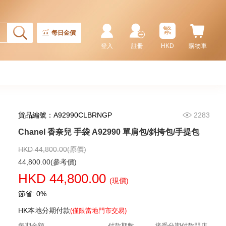
繁
每日金價
登入
註冊
HKD
購物車
貨品編號：A92990CLBRNGP
2283
Chanel 香奈兒 手袋 As5293
單肩包/手提包
Chanel 香奈兒 手袋 A92990 單肩包/斜挎包/手提包
58,800.00
HKD 44,800.00(原價)
44,800.00(參考價)
HKD 44,800.00
(現價)
節省: 0%
HK本地分期付款
(僅限當地門市交易)
每期金額
付款期數
接受分期付款門店