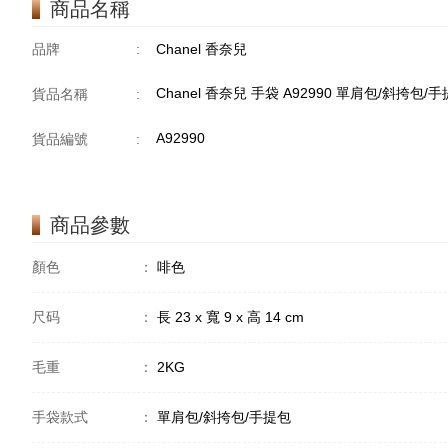
商品名稱
品牌
:
Chanel 香奈兒
Chanel 香奈兒 手袋 A92990 單肩包/斜挎包/
貨品名稱
:
A92990
貨品編號
:
商品參數
顏色
：
啡色
尺码
：
長 23 x 寬 9 x 高 14 cm
毛重
：
2KG
手袋款式
：
單肩包/斜挎包/手提包