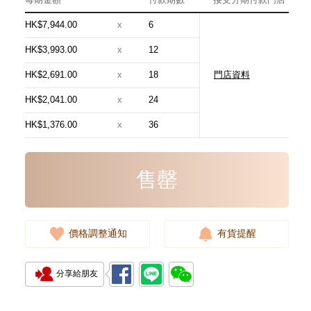
HK$7,944.00
x
6
HK$3,993.00
x
12
HK$2,691.00
x
18
門店資料
Chanel 香奈兒 手袋 As5631
單肩包/手提包
HK$2,041.00
x
24
54,800.00
HK$1,376.00
x
36
售罄
價格調整通知
有貨提醒
分享給朋友