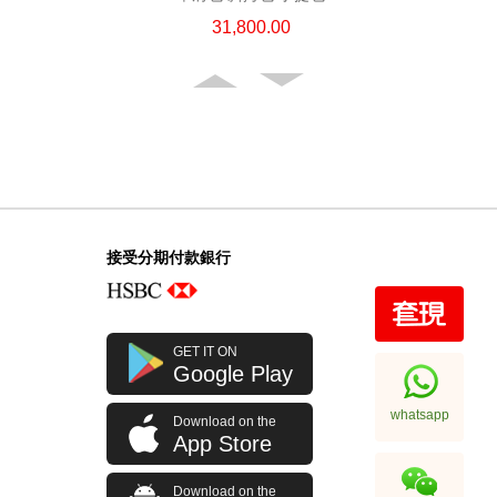
31,800.00
接受分期付款銀行
Chanel 香奈兒 手袋 Ap4936c Blk
GET IT ON
Gp 單肩包/斜挎包
Google Play
32,800.00
whatsapp
Download on the
App Store
Download on the