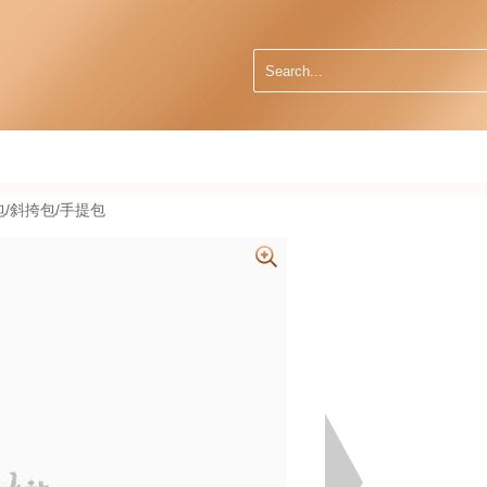
肩包/斜挎包/手提包