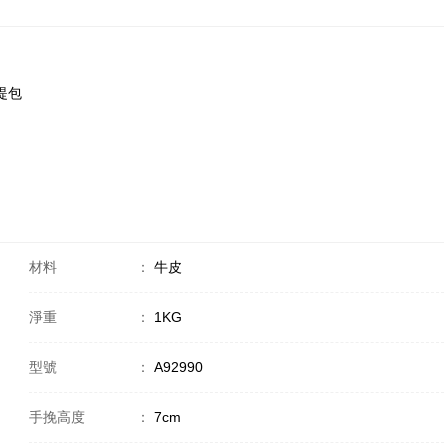
手提包
材料
：
牛皮
淨重
：
1KG
型號
：
A92990
手挽高度
：
7cm