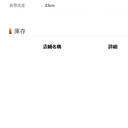
肩帶高度
：
43cm
庫存
店鋪名稱
詳細