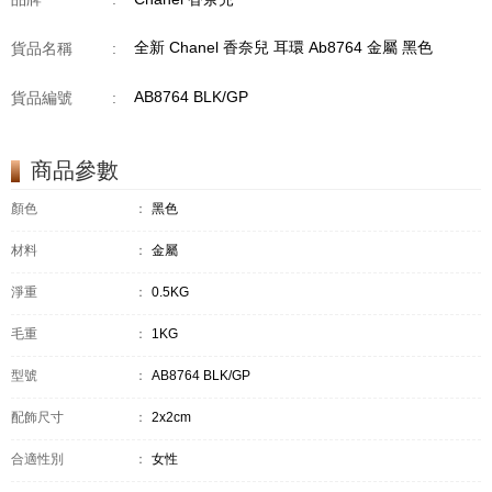
全新 Chanel 香奈兒 耳環 Ab8764 金屬 黑色
貨品名稱
:
AB8764 BLK/GP
貨品編號
:
商品參數
顏色
：
黑色
材料
：
金屬
淨重
：
0.5KG
毛重
：
1KG
型號
：
AB8764 BLK/GP
配飾尺寸
：
2x2cm
合適性別
：
女性