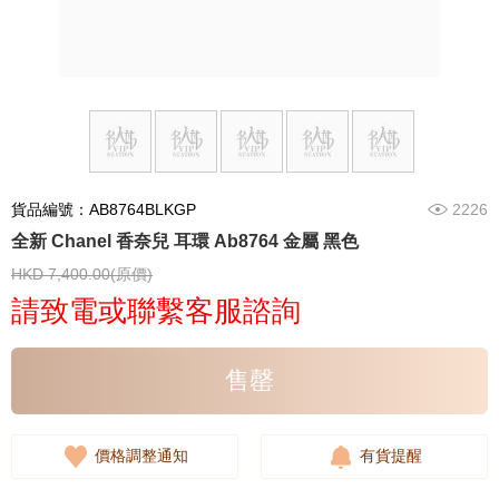
貨品編號：AB8764BLKGP
2226
全新 Chanel 香奈兒 耳環 Ab8764 金屬 黑色
HKD 7,400.00(原價)
請致電或聯繫客服諮詢
售罄
價格調整通知
有貨提醒