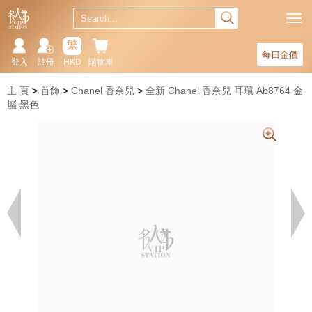
繁
每日金價
登入
註冊
HKD
購物車
主 頁
首飾
Chanel 香奈兒
全新 Chanel 香奈兒 耳環 Ab8764 金
屬 黑色