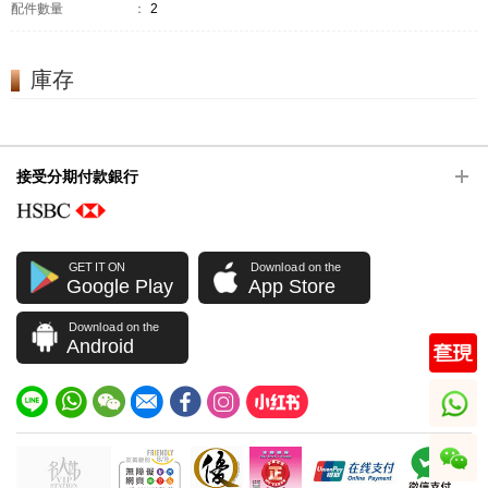
配件數量
：
2
庫存
接受分期付款銀行
GET IT ON
Download on the
Google Play
App Store
Download on the
Android
whatsapp