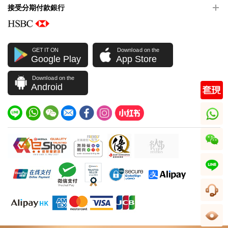
接受分期付款銀行
GET IT ON
Download on the
Google Play
App Store
Download on the
Android
whatsapp
wechat
line
客服