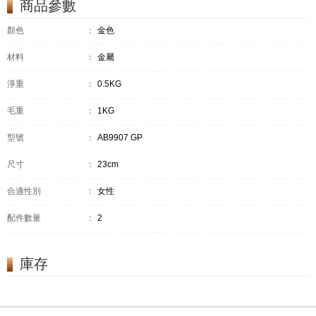
商品參數
顏色
：
金色
材料
：
金屬
淨重
：
0.5KG
毛重
：
1KG
型號
：
AB9907 GP
尺寸
：
23cm
合適性別
：
女性
配件數量
：
2
庫存