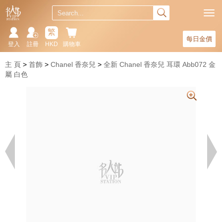
繁
每日金價
登入
註冊
HKD
購物車
主 頁
首飾
Chanel 香奈兒
全新 Chanel 香奈兒 耳環 Abb072 金
屬 白色