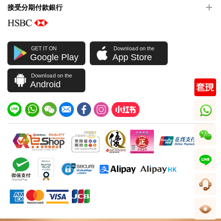
接受分期付款銀行
GET IT ON
Download on the
Google Play
App Store
Download on the
Android
whatsapp
wechat
line
客服