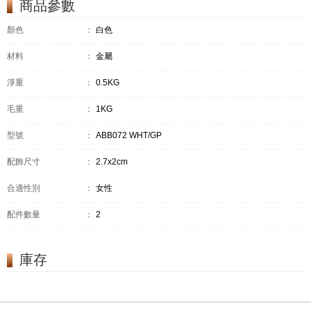
商品參數
顏色
：
白色
材料
：
金屬
淨重
：
0.5KG
毛重
：
1KG
型號
：
ABB072 WHT/GP
配飾尺寸
：
2.7x2cm
合適性別
：
女性
配件數量
：
2
庫存