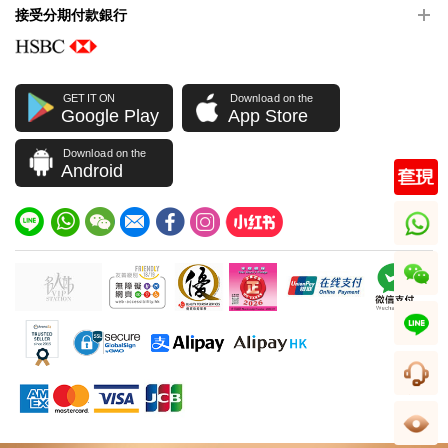
接受分期付款銀行
GET IT ON
Download on the
Google Play
App Store
Download on the
Android
whatsapp
wechat
line
客服