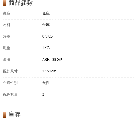
商品參數
顏色
：
金色
材料
：
金屬
淨重
：
0.5KG
毛重
：
1KG
型號
：
ABB506 GP
配飾尺寸
：
2.5x2cm
合適性別
：
女性
配件數量
：
2
庫存