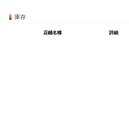
庫存
店鋪名稱
詳細