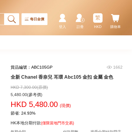
繁
每日金價
登入
註冊
HKD
購物車
貨品編號：ABC105GP
1662
全新 Chanel 香奈兒 耳環 Abe100
銀扣 銀色
全新 Chanel 香奈兒 耳環 Abc105 金扣 金屬 金色
4,980.00
HKD 7,300.00(原價)
5,480.00(參考價)
HKD 5,480.00
(現價)
節省: 24.93%
HK本地分期付款
(僅限當地門市交易)
每期金額
付款期數
接受分期付款門店