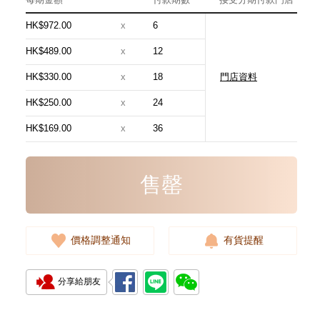
HK$972.00
x
6
HK$489.00
x
12
HK$330.00
x
18
門店資料
全新 Chanel 香奈兒 耳環 Abf154
金扣 白色
HK$250.00
x
24
5,280.00
HK$169.00
x
36
售罄
價格調整通知
有貨提醒
分享給朋友