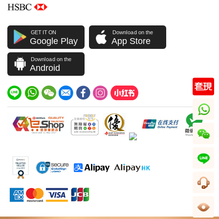
GET IT ON
Download on the
Google Play
App Store
Download on the
Android
whatsapp
wechat
line
客服