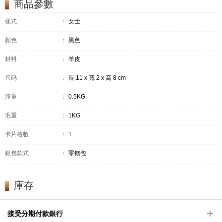
商品參數
樣式
：
女士
顏色
：
黑色
材料
：
羊皮
尺码
：
長 11 x 寬 2 x 高 8 cm
淨重
：
0.5KG
毛重
：
1KG
卡片格數
：
1
銀包款式
：
零錢包
庫存
接受分期付款銀行