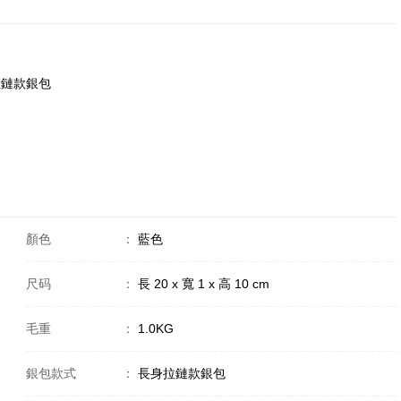
身拉鏈款銀包
顏色
：
藍色
尺码
：
長 20 x 寬 1 x 高 10 cm
毛重
：
1.0KG
銀包款式
：
長身拉鏈款銀包