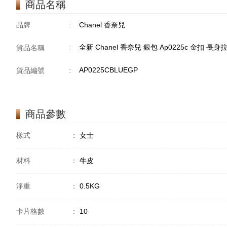
商品名稱
品牌
:
Chanel 香奈兒
全新 Chanel 香奈兒 銀包 Ap0225c 金扣 長
貨品名稱
:
AP0225CBLUEGP
貨品編號
:
商品參數
樣式
：
女士
材料
：
牛皮
淨重
：
0.5KG
卡片格數
：
10