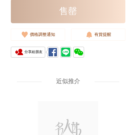
售罄
價格調整通知
有貨提醒
分享給朋友
全新 Chanel 香奈兒 銀包 Ap4893
金扣 短身拉鏈款銀包
近似推介
7,080.00