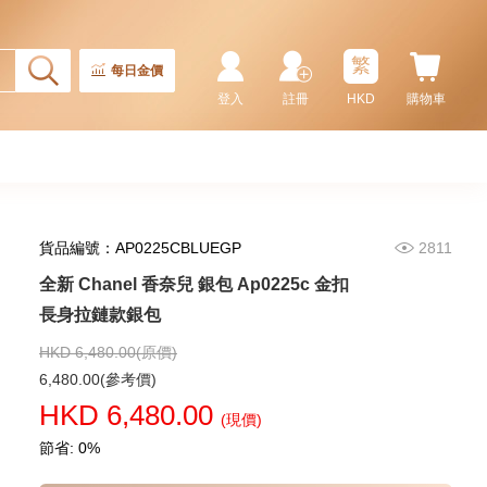
全新 Chanel 香奈兒 銀包 Ap4472
金扣 卡片套
繁
5,980.00
每日金價
登入
註冊
HKD
購物車
貨品編號：AP0225CBLUEGP
2811
全新 Chanel 香奈兒 銀包 Ap0225c 金扣
長身拉鏈款銀包
HKD 6,480.00(原價)
全新 Chanel 香奈兒 銀包 Ap4020
6,480.00(參考價)
金扣 短身拉鏈款銀包
HKD 6,480.00
(現價)
6,280.00
節省: 0%