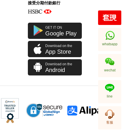
接受分期付款銀行
全新 Chanel 香奈兒 銀包 Ap3791
GET IT ON
金扣 短身啪鈕款銀包
Google Play
9,280.00
whatsapp
Download on the
App Store
Download on the
Android
wechat
line
全新 Chanel 香奈兒 銀包 Ap4472
客服
金扣 卡片套