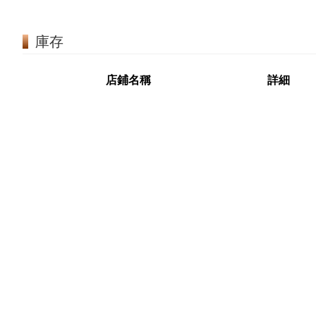
庫存
店鋪名稱
詳細