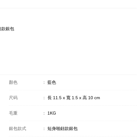
啪鈕款銀包
顏色
：
藍色
尺码
：
長 11.5 x 寬 1.5 x 高 10 cm
毛重
：
1KG
銀包款式
：
短身啪鈕款銀包