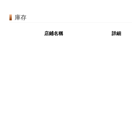
庫存
店鋪名稱
詳細