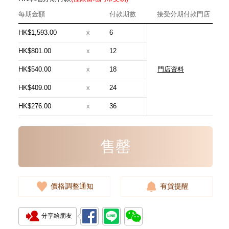
每期金額
付款期數
接受分期付款門店
HK$1,593.00
x
6
HK$801.00
x
12
HK$540.00
x
18
門店資料
全新 Chanel 香奈兒 銀包 Ap4020
金扣 短身拉鏈款銀包
HK$409.00
x
24
6,280.00
HK$276.00
x
36
售罄
價格調整通知
有貨提醒
分享給朋友