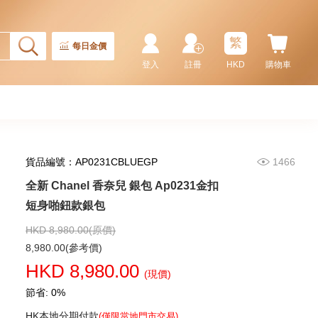
繁
每日金價
登入
註冊
HKD
購物車
貨品編號：AP0231CBLUEGP
1466
全新 Chanel 香奈兒 銀包 Ap0231金扣
全新 Chanel 香奈兒 銀包 Ap4472
金扣 卡片套
短身啪鈕款銀包
5,980.00
HKD 8,980.00(原價)
8,980.00(參考價)
HKD 8,980.00
(現價)
節省: 0%
HK本地分期付款
(僅限當地門市交易)