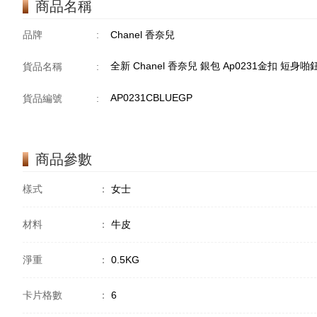
商品名稱
品牌
:
Chanel 香奈兒
全新 Chanel 香奈兒 銀包 Ap0231金扣 短身
貨品名稱
:
AP0231CBLUEGP
貨品編號
:
商品參數
樣式
：
女士
材料
：
牛皮
淨重
：
0.5KG
卡片格數
：
6