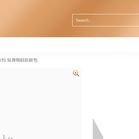
31金扣 短身啪鈕款銀包