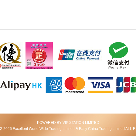
POWERED BY VIP STATION LIMITED
2026 Excellent World Wide Trading Limited & Easy China Trading Limited AL