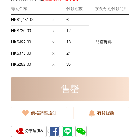
每期金額
付款期數
接受分期付款門店
HK$1,451.00
x
6
HK$730.00
x
12
HK$492.00
x
18
門店資料
全新 Chanel 香奈兒 銀包 Ap4020
金扣 短身拉鏈款銀包
HK$373.00
x
24
6,280.00
HK$252.00
x
36
售罄
價格調整通知
有貨提醒
分享給朋友