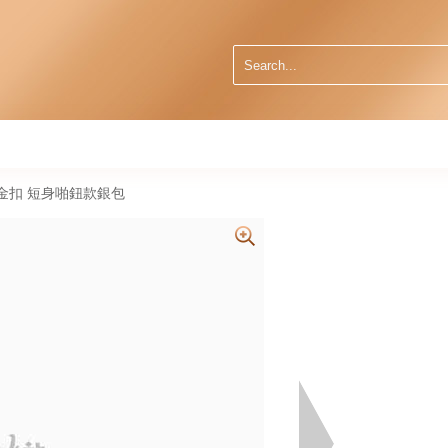
31 金扣 短身啪鈕款銀包