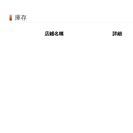
庫存
店鋪名稱
詳細