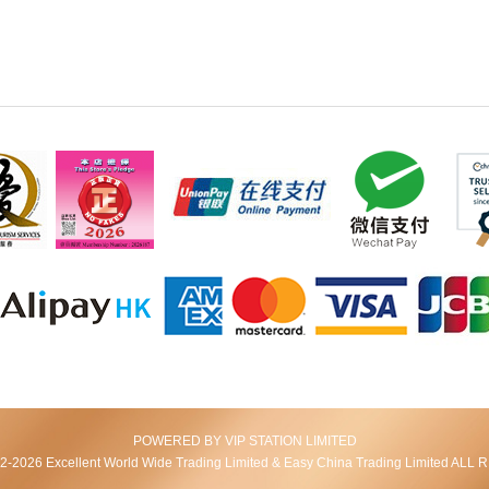
POWERED BY VIP STATION LIMITED
2026 Excellent World Wide Trading Limited & Easy China Trading Limited AL