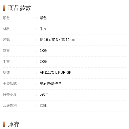
商品參數
顏色
：
紫色
材料
：
牛皮
尺码
：
長 19 x 寬 3 x 高 12 cm
淨重
：
1KG
毛重
：
2KG
型號
：
AP1117C L.PUR GP
手袋款式
：
單肩包/斜挎包
肩帶高度
：
59cm
合適性別
：
女性
庫存