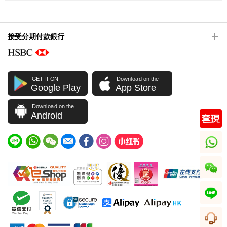
接受分期付款銀行
GET IT ON
Download on the
Google Play
App Store
Download on the
Android
whatsapp
wechat
line