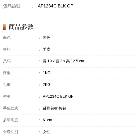
AP1234C BLK GP
貨品編號
:
商品參數
顏色
：
黑色
材料
：
羊皮
尺码
：
長 19 x 寬 3 x 高 12.5 cm
淨重
：
1KG
毛重
：
2KG
型號
：
AP1234C BLK GP
手袋款式
：
鏈條包/斜挎包
肩帶高度
：
61cm
合適性別
：
女性