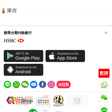
庫存
接受分期付款銀行
GET IT ON
Download on the
Google Play
App Store
Download on the
Android
whatsapp
wechat