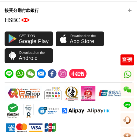
接受分期付款銀行
GET IT ON
Download on the
Google Play
App Store
Download on the
Android
whatsapp
wechat
line
客服