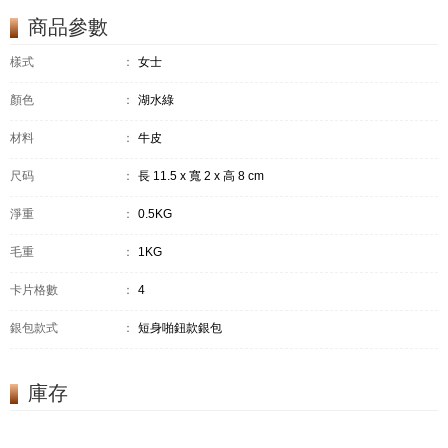
商品參數
樣式
：
女士
顏色
：
湖水綠
材料
：
牛皮
尺码
：
長 11.5 x 寬 2 x 高 8 cm
淨重
：
0.5KG
毛重
：
1KG
卡片格數
：
4
銀包款式
：
短身啪鈕款銀包
庫存