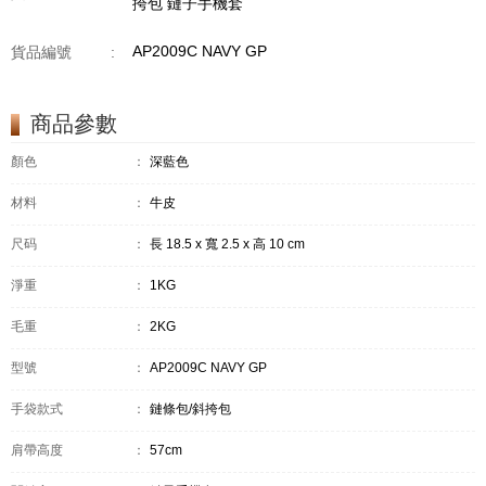
挎包 鏈子手機套
AP2009C NAVY GP
貨品編號
:
商品參數
顏色
：
深藍色
材料
：
牛皮
尺码
：
長 18.5 x 寬 2.5 x 高 10 cm
淨重
：
1KG
毛重
：
2KG
型號
：
AP2009C NAVY GP
手袋款式
：
鏈條包/斜挎包
肩帶高度
：
57cm