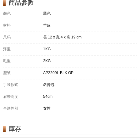
商品參數
顏色
：
黑色
材料
：
羊皮
尺码
：
長 12 x 寬 4 x 高 19 cm
淨重
：
1KG
毛重
：
2KG
型號
：
AP2209L BLK GP
手袋款式
：
斜挎包
肩帶高度
：
54cm
合適性別
：
女性
庫存