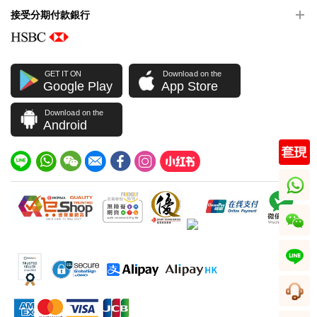
接受分期付款銀行
GET IT ON
Download on the
Google Play
App Store
Download on the
Android
whatsapp
wechat
line
客服