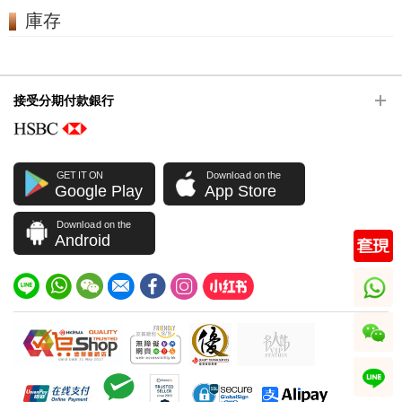
庫存
接受分期付款銀行
GET IT ON
Download on the
Google Play
App Store
Download on the
Android
whatsapp
wechat