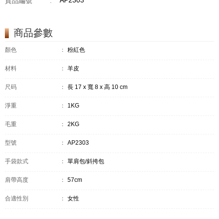
AP2303
貨品編號
:
商品參數
顏色
：
粉紅色
材料
：
羊皮
尺码
：
長 17 x 寬 8 x 高 10 cm
淨重
：
1KG
毛重
：
2KG
型號
：
AP2303
手袋款式
：
單肩包/斜挎包
肩帶高度
：
57cm
合適性別
：
女性