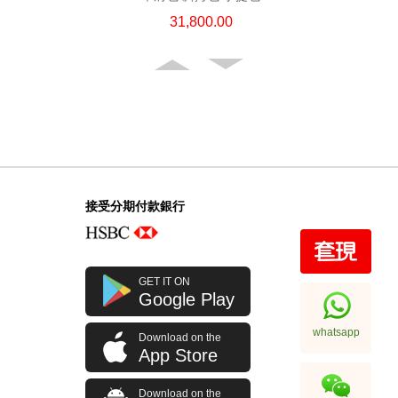
31,800.00
接受分期付款銀行
Chanel 香奈兒 手袋 Ap4936c Blk
GET IT ON
Gp 單肩包/斜挎包
Google Play
32,800.00
whatsapp
Download on the
App Store
Download on the