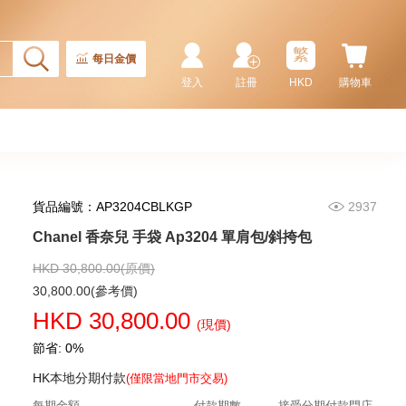
繁
每日金價
登入
註冊
HKD
購物車
貨品編號：AP3204CBLKGP
2937
Chanel 香奈兒 手袋 As5293
單肩包/手提包
Chanel 香奈兒 手袋 Ap3204 單肩包/斜挎包
58,800.00
HKD 30,800.00(原價)
30,800.00(參考價)
HKD 30,800.00
(現價)
節省: 0%
HK本地分期付款
(僅限當地門市交易)
每期金額
付款期數
接受分期付款門店