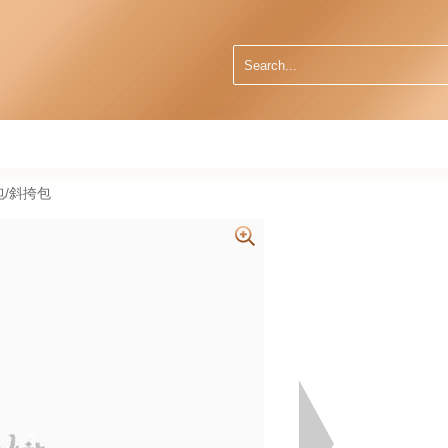
肩包/斜挎包