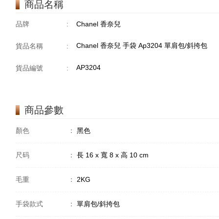
商品名稱
品牌
:
Chanel 香奈兒
Chanel 香奈兒 手袋 Ap3204 單肩包/斜挎包
貨品名稱
:
AP3204
貨品編號
:
商品參數
顏色
：
黑色
尺码
：
長 16 x 寬 8 x 高 10 cm
毛重
：
2KG
手袋款式
：
單肩包/斜挎包