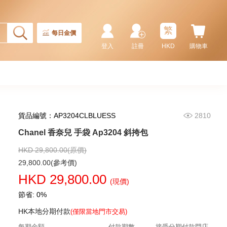
繁
每日金價
登入
註冊
HKD
購物車
貨品編號：AP3204CLBLUESS
2810
Chanel 香奈兒 手袋 Ap4936c Blk
Gp 單肩包/斜挎包
Chanel 香奈兒 手袋 Ap3204 斜挎包
32,800.00
HKD 29,800.00(原價)
29,800.00(參考價)
HKD 29,800.00
(現價)
節省: 0%
HK本地分期付款
(僅限當地門市交易)
每期金額
付款期數
接受分期付款門店