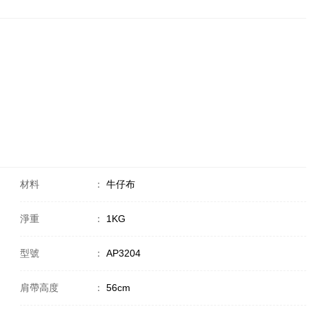
材料
：
牛仔布
淨重
：
1KG
型號
：
AP3204
肩帶高度
：
56cm