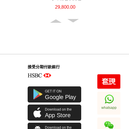
29,800.00
接受分期付款銀行
Chanel 香奈兒 手袋 Ap4386
GET IT ON
單肩包/斜挎包/手提包
Google Play
31,800.00
whatsapp
Download on the
App Store
Download on the