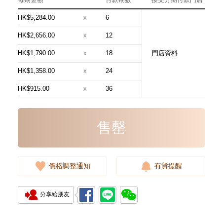
HK$5,284.00
x
6
HK$2,656.00
x
12
HK$1,790.00
x
18
門店資料
Chanel 香奈兒 手袋 As5293
單肩包/手提包
HK$1,358.00
x
24
58,800.00
HK$915.00
x
36
售罄
價格調整通知
有貨提醒
分享給朋友