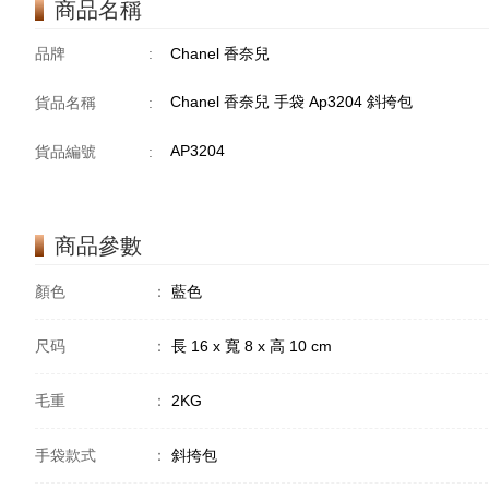
商品名稱
品牌
:
Chanel 香奈兒
Chanel 香奈兒 手袋 Ap3204 斜挎包
貨品名稱
:
AP3204
貨品編號
:
商品參數
顏色
：
藍色
尺码
：
長 16 x 寬 8 x 高 10 cm
毛重
：
2KG
手袋款式
：
斜挎包