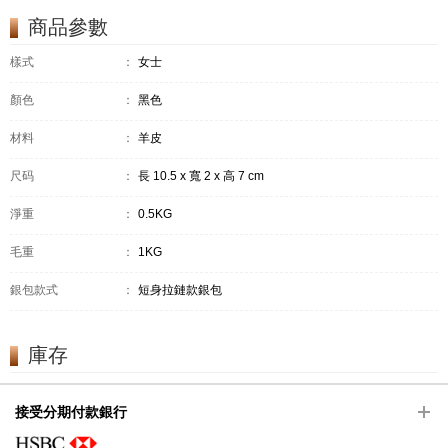
商品參數
樣式
：
女士
顏色
：
黑色
材料
：
羊皮
尺码
：
長 10.5 x 寬 2 x 高 7 cm
淨重
：
0.5KG
毛重
：
1KG
銀包款式
：
短身拉鏈款銀包
庫存
接受分期付款銀行