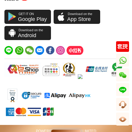
GET IT ON
Download on the
Google Play
App Store
Download on the
Android
whatsapp
wechat
line
客服
足跡
POWERED BY VIP STATION LIMITED