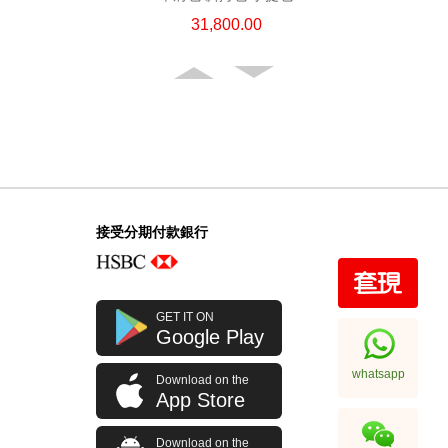
31,800.00
接受分期付款銀行
Chanel 香奈兒 手袋 Ap4936c Blk
GET IT ON
Gp 單肩包/斜挎包
Google Play
32,800.00
whatsapp
Download on the
App Store
Download on the