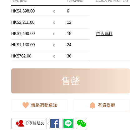
HK$4,398.00
x
6
HK$2,211.00
x
12
HK$1,490.00
x
18
門店資料
Chanel 香奈兒 手袋 As5631
單肩包/手提包
HK$1,130.00
x
24
54,800.00
HK$762.00
x
36
售罄
價格調整通知
有貨提醒
分享給朋友