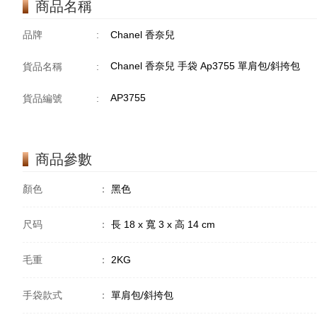
商品名稱
品牌
:
Chanel 香奈兒
Chanel 香奈兒 手袋 Ap3755 單肩包/斜挎包
貨品名稱
:
AP3755
貨品編號
:
商品參數
顏色
：
黑色
尺码
：
長 18 x 寬 3 x 高 14 cm
毛重
：
2KG
手袋款式
：
單肩包/斜挎包