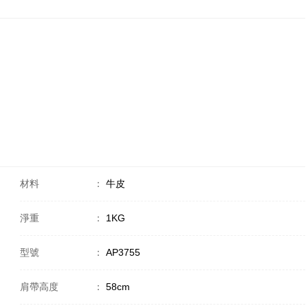
材料
：
牛皮
淨重
：
1KG
型號
：
AP3755
肩帶高度
：
58cm