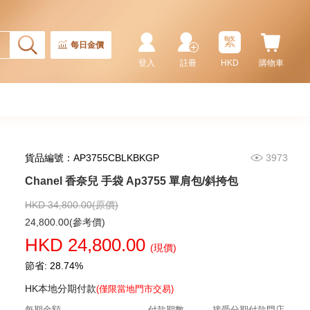
繁
每日金價
登入
註冊
HKD
購物車
貨品編號：AP3755CBLKBKGP
3973
Chanel 香奈兒 手袋 As5293
單肩包/手提包
Chanel 香奈兒 手袋 Ap3755 單肩包/斜挎包
58,800.00
HKD 34,800.00(原價)
24,800.00(參考價)
HKD 24,800.00
(現價)
節省: 28.74%
HK本地分期付款
(僅限當地門市交易)
每期金額
付款期數
接受分期付款門店