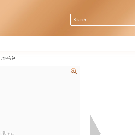
肩包/斜挎包