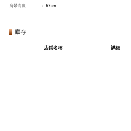
肩帶高度
：
57cm
庫存
店鋪名稱
詳細