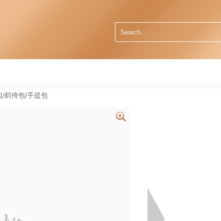
肩包/斜挎包/手提包