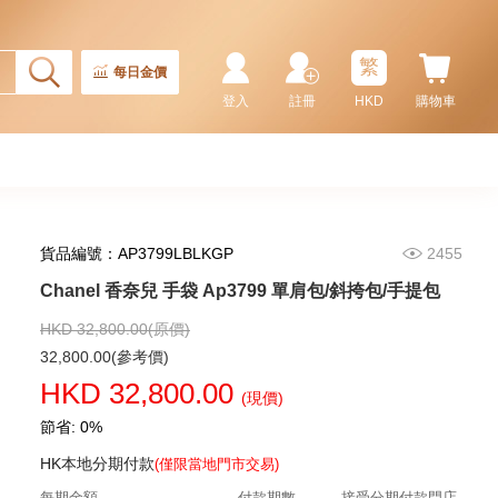
繁
每日金價
登入
註冊
HKD
購物車
貨品編號：AP3799LBLKGP
2455
Chanel 香奈兒 手袋 As5293
單肩包/手提包
Chanel 香奈兒 手袋 Ap3799 單肩包/斜挎包/手提包
58,800.00
HKD 32,800.00(原價)
32,800.00(參考價)
HKD 32,800.00
(現價)
節省: 0%
HK本地分期付款
(僅限當地門市交易)
每期金額
付款期數
接受分期付款門店