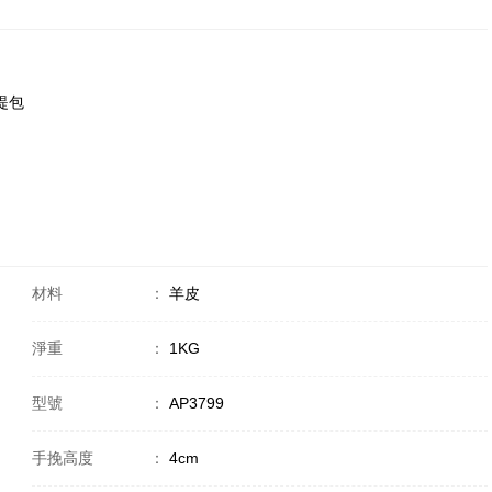
手提包
材料
：
羊皮
淨重
：
1KG
型號
：
AP3799
手挽高度
：
4cm