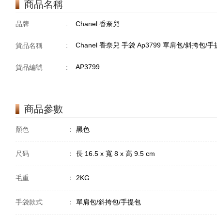
商品名稱
品牌
:
Chanel 香奈兒
Chanel 香奈兒 手袋 Ap3799 單肩包/斜挎包/
貨品名稱
:
AP3799
貨品編號
:
商品參數
顏色
：
黑色
尺码
：
長 16.5 x 寬 8 x 高 9.5 cm
毛重
：
2KG
手袋款式
：
單肩包/斜挎包/手提包