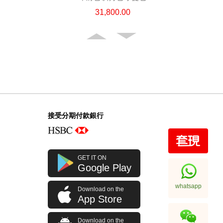
31,800.00
接受分期付款銀行
Chanel 香奈兒 手袋 Ap4936c Blk
GET IT ON
Gp 單肩包/斜挎包
Google Play
32,800.00
whatsapp
Download on the
App Store
Download on the