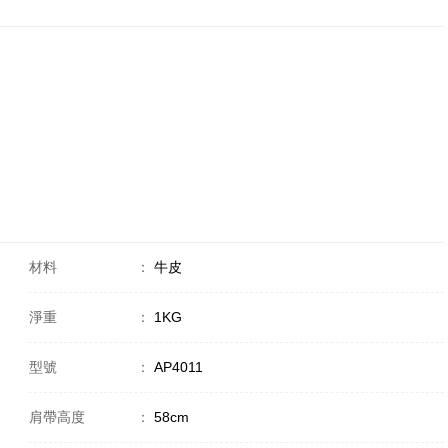
材料
：
牛皮
淨重
：
1KG
型號
：
AP4011
肩帶高度
：
58cm