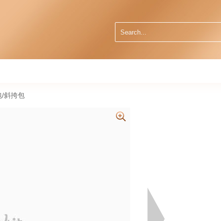
肩包/斜挎包