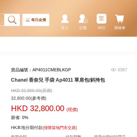
繁
每日金價
登入
註冊
HKD
購物車
貨品編號：AP4011CMEBLKGP
3387
Chanel 香奈兒 手袋 As5293
單肩包/手提包
Chanel 香奈兒 手袋 Ap4011 單肩包/斜挎包
58,800.00
HKD 32,800.00(原價)
32,800.00(參考價)
HKD 32,800.00
(現價)
節省: 0%
HK本地分期付款
(僅限當地門市交易)
每期金額
付款期數
接受分期付款門店