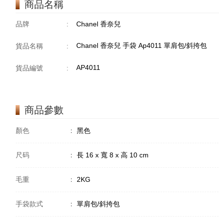
商品名稱
品牌
:
Chanel 香奈兒
Chanel 香奈兒 手袋 Ap4011 單肩包/斜挎包
貨品名稱
:
AP4011
貨品編號
:
商品參數
顏色
：
黑色
尺码
：
長 16 x 寬 8 x 高 10 cm
毛重
：
2KG
手袋款式
：
單肩包/斜挎包