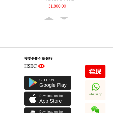
31,800.00
接受分期付款銀行
Chanel 香奈兒 手袋 Ap4936c Blk
GET IT ON
Gp 單肩包/斜挎包
Google Play
32,800.00
whatsapp
Download on the
App Store
Download on the