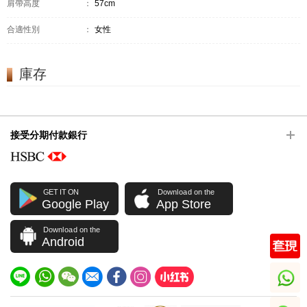
肩帶高度
：
57cm
合適性別
：
女性
庫存
接受分期付款銀行
GET IT ON
Download on the
Google Play
App Store
Download on the
Android
whatsapp