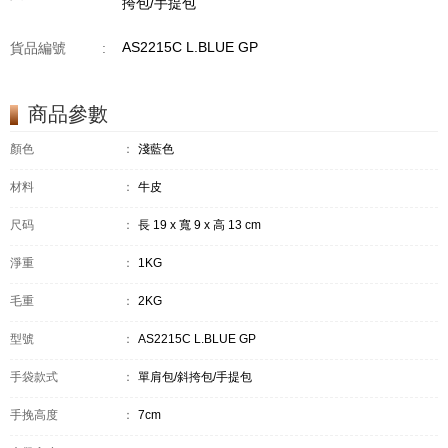
挎包/手提包
AS2215C L.BLUE GP
貨品編號
:
商品參數
顏色
：
淺藍色
材料
：
牛皮
尺码
：
長 19 x 寬 9 x 高 13 cm
淨重
：
1KG
毛重
：
2KG
型號
：
AS2215C L.BLUE GP
手袋款式
：
單肩包/斜挎包/手提包
手挽高度
：
7cm