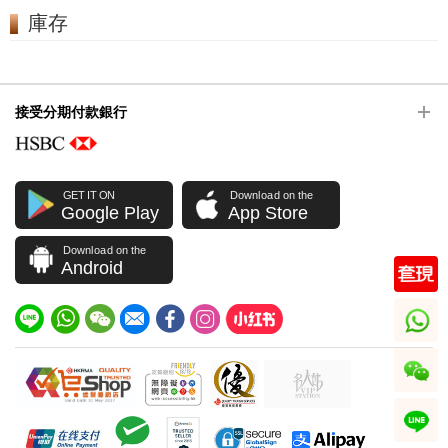
庫存
接受分期付款銀行
GET IT ON
Download on the
Google Play
App Store
Download on the
Android
whatsapp
wechat