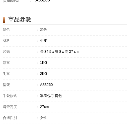
AS3260
貨品編號
:
商品參數
顏色
：
黑色
材料
：
牛皮
尺码
：
長 34.5 x 寬 8 x 高 37 cm
淨重
：
1KG
毛重
：
2KG
型號
：
AS3260
手袋款式
：
單肩包/手提包
肩帶高度
：
27cm
合適性別
：
女性