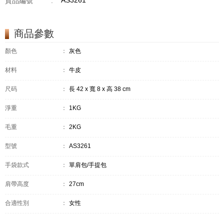
AS3261
貨品編號
:
商品參數
顏色
：
灰色
材料
：
牛皮
尺码
：
長 42 x 寬 8 x 高 38 cm
淨重
：
1KG
毛重
：
2KG
型號
：
AS3261
手袋款式
：
單肩包/手提包
肩帶高度
：
27cm
合適性別
：
女性