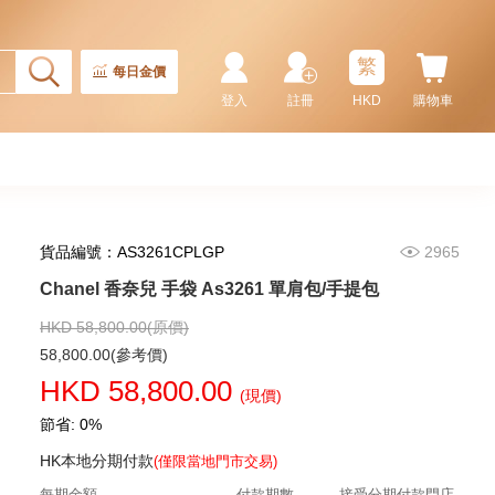
繁
每日金價
登入
註冊
HKD
購物車
貨品編號：AS3261CPLGP
2965
Chanel 香奈兒 手袋 As5293
單肩包/手提包
Chanel 香奈兒 手袋 As3261 單肩包/手提包
58,800.00
HKD 58,800.00(原價)
58,800.00(參考價)
HKD 58,800.00
(現價)
節省: 0%
HK本地分期付款
(僅限當地門市交易)
每期金額
付款期數
接受分期付款門店