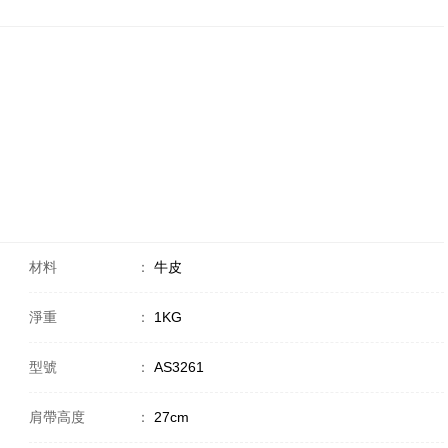
材料
：
牛皮
淨重
：
1KG
型號
：
AS3261
肩帶高度
：
27cm