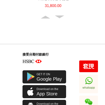
31,800.00
接受分期付款銀行
Chanel 香奈兒 手袋 Ap4936c Blk
GET IT ON
Gp 單肩包/斜挎包
Google Play
32,800.00
whatsapp
Download on the
App Store
Download on the