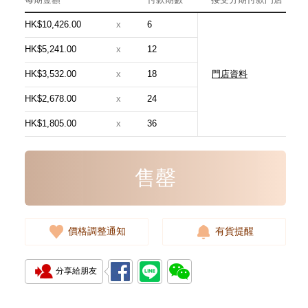
HK$10,426.00
x
6
HK$5,241.00
x
12
HK$3,532.00
x
18
門店資料
Chanel 香奈兒 手袋 As5631
單肩包/手提包
HK$2,678.00
x
24
54,800.00
HK$1,805.00
x
36
售罄
價格調整通知
有貨提醒
分享給朋友