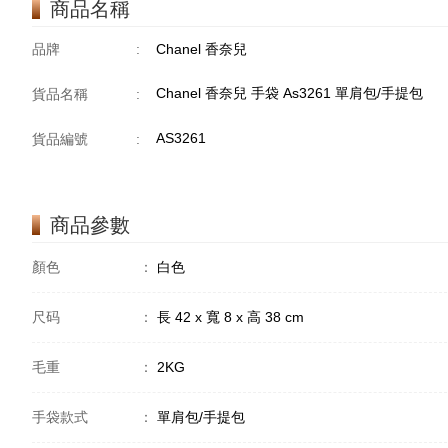
商品名稱
品牌
:
Chanel 香奈兒
Chanel 香奈兒 手袋 As3261 單肩包/手提包
貨品名稱
:
AS3261
貨品編號
:
商品參數
顏色
：
白色
尺码
：
長 42 x 寬 8 x 高 38 cm
毛重
：
2KG
手袋款式
：
單肩包/手提包