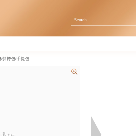
肩包/斜挎包/手提包