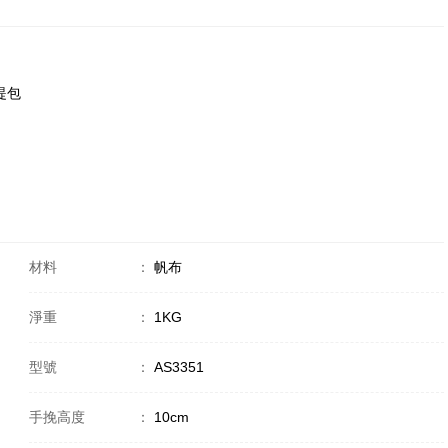
手提包
材料
：
帆布
淨重
：
1KG
型號
：
AS3351
手挽高度
：
10cm