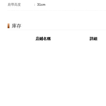
肩帶高度
：
31cm
庫存
店鋪名稱
詳細