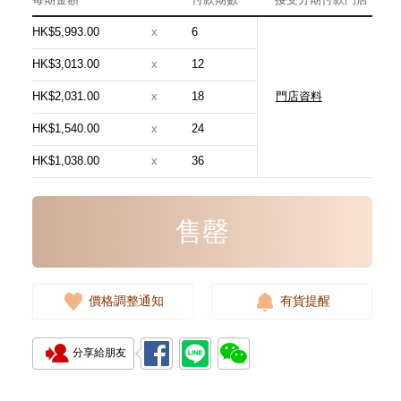
HK$5,993.00
x
6
HK$3,013.00
x
12
HK$2,031.00
x
18
門店資料
Chanel 香奈兒 手袋 As5631
單肩包/手提包
HK$1,540.00
x
24
54,800.00
HK$1,038.00
x
36
售罄
價格調整通知
有貨提醒
分享給朋友