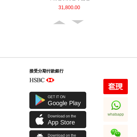
31,800.00
接受分期付款銀行
Chanel 香奈兒 手袋 Ap4936c Blk
GET IT ON
Gp 單肩包/斜挎包
Google Play
32,800.00
whatsapp
Download on the
App Store
Download on the