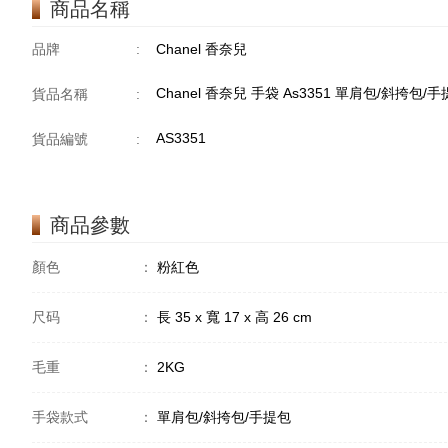
商品名稱
品牌
:
Chanel 香奈兒
Chanel 香奈兒 手袋 As3351 單肩包/斜挎包/
貨品名稱
:
AS3351
貨品編號
:
商品參數
顏色
：
粉紅色
尺码
：
長 35 x 寬 17 x 高 26 cm
毛重
：
2KG
手袋款式
：
單肩包/斜挎包/手提包