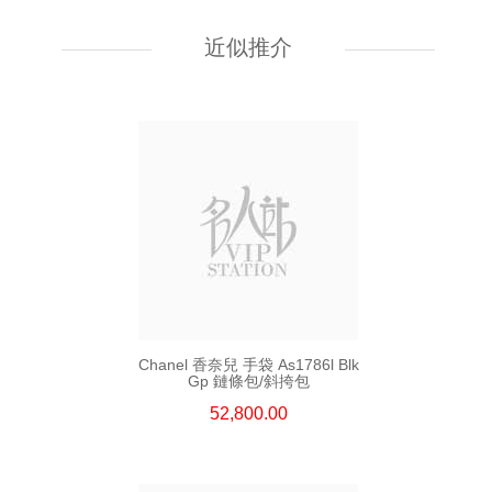
Chanel 香奈兒 手袋 As5759
單肩包/斜挎包
近似推介
55,800.00
Chanel 香奈兒 手袋 As1786l Blk
Gp 鏈條包/斜挎包
52,800.00