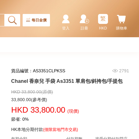
繁
每日金價
登入
註冊
HKD
購物車
貨品編號：AS3351CLPKSS
2791
Chanel 香奈兒 手袋 As5293
單肩包/手提包
Chanel 香奈兒 手袋 As3351 單肩包/斜挎包/手提包
58,800.00
HKD 33,800.00(原價)
33,800.00(參考價)
HKD 33,800.00
(現價)
節省: 0%
HK本地分期付款
(僅限當地門市交易)
每期金額
付款期數
接受分期付款門店